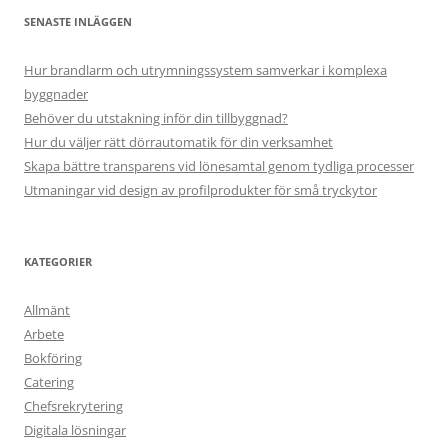
SENASTE INLÄGGEN
Hur brandlarm och utrymningssystem samverkar i komplexa
byggnader
Behöver du utstakning inför din tillbyggnad?
Hur du väljer rätt dörrautomatik för din verksamhet
Skapa bättre transparens vid lönesamtal genom tydliga processer
Utmaningar vid design av profilprodukter för små tryckytor
KATEGORIER
Allmänt
Arbete
Bokföring
Catering
Chefsrekrytering
Digitala lösningar