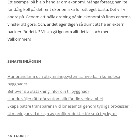
Ett exempel på hjälp handlar om ekonomi. Många företag har lite
för dålig koll på det rent ekonomiska för sitt eget bästa. Det vill vi
ändra på. Genom att hålla ordning på sin ekonomi så finns enorma
vinster att göra. Och, är det egentligen så dumt att ha en extern
partner för detta? Vi ska gå igenom allt detta – och mer.
Välkommen!
SENASTE INLÄGGEN
Hur brandlarm och utrymningssystem samverkar i komplexa
byggnader
Behöver du utstakning inför din tillbyggnad?
Hur du väljer rätt dörrautomatik för din verksamhet
Skapa bättre transparens vid lönesamtal genom tydliga processer
Utmaningar vid design av profilprodukter för små tryckytor
KATEGORIER