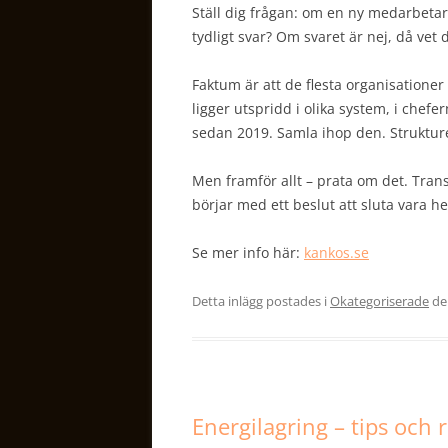
Ställ dig frågan: om en ny medarbetare
tydligt svar? Om svaret är nej, då vet 
Faktum är att de flesta organisationer
ligger utspridd i olika system, i che
sedan 2019. Samla ihop den. Strukture
Men framför allt – prata om det. Tran
börjar med ett beslut att sluta vara h
Se mer info här:
kankos.se
Detta inlägg postades i
Okategoriserade
d
Energilagring – tips och 