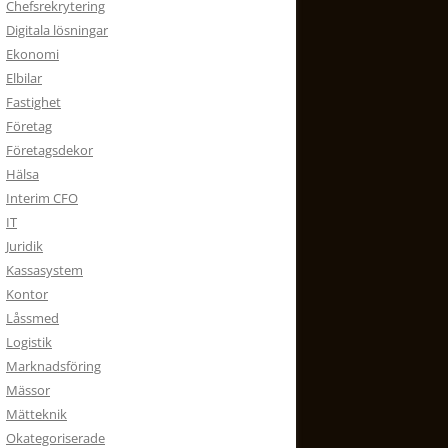
Chefsrekrytering
Digitala lösningar
Ekonomi
Elbilar
Fastighet
Företag
Företagsdekor
Hälsa
Interim CFO
IT
Juridik
Kassasystem
Kontor
Låssmed
Logistik
Marknadsföring
Mässor
Mätteknik
Okategoriserade