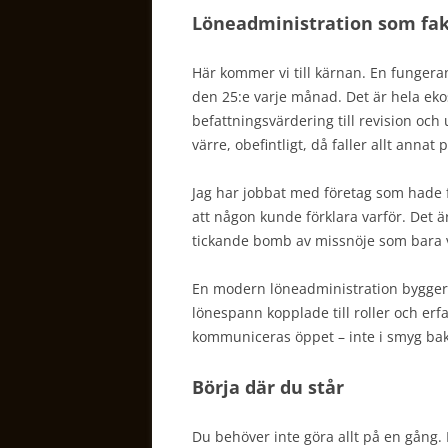
Löneadministration som fak
Här kommer vi till kärnan. En fungera
den 25:e varje månad. Det är hela eko
befattningsvärdering till revision och 
värre, obefintligt, då faller allt annat p
Jag har jobbat med företag som hade 
att någon kunde förklara varför. Det ä
tickande bomb av missnöje som bara vä
En modern löneadministration bygger 
lönespann kopplade till roller och erf
kommuniceras öppet – inte i smyg ba
Börja där du står
Du behöver inte göra allt på en gång. 