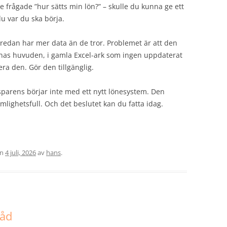
 frågade ”hur sätts min lön?” – skulle du kunna ge ett
du var du ska börja.
 redan har mer data än de tror. Problemet är att den
fernas huvuden, i gamla Excel-ark som ingen uppdaterat
ra den. Gör den tillgänglig.
sparens börjar inte med ett nytt lönesystem. Den
emlighetsfull. Och det beslutet kan du fatta idag.
en
4 juli, 2026
av
hans
.
råd