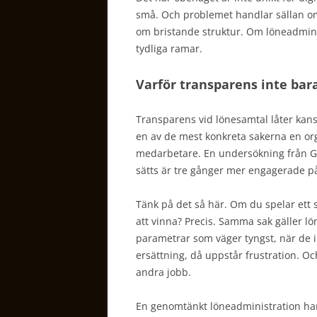
små. Och problemet handlar sällan om 
om bristande struktur. Om löneadmini
tydliga ramar.
Varför transparens inte bara 
Transparens vid lönesamtal låter kans
en av de mest konkreta sakerna en org
medarbetare. En undersökning från Ga
sätts är tre gånger mer engagerade på
Tänk på det så här. Om du spelar ett s
att vinna? Precis. Samma sak gäller l
parametrar som väger tyngst, när de i
ersättning, då uppstår frustration. Och 
andra jobb.
En genomtänkt löneadministration hand