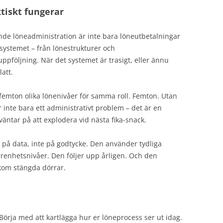
tiskt fungerar
nde löneadministration är inte bara löneutbetalningar
systemet – från lönestrukturer och
uppföljning. När det systemet är trasigt, eller ännu
latt.
femton olika lönenivåer för samma roll. Femton. Utan
r inte bara ett administrativt problem – det är en
ntar på att explodera vid nästa fika-snack.
på data, inte på godtycke. Den använder tydliga
arenhetsnivåer. Den följer upp årligen. Och den
kom stängda dörrar.
Börja med att kartlägga hur er löneprocess ser ut idag.