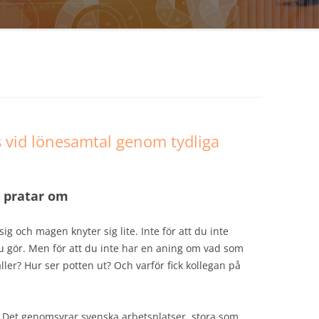
 vid lönesamtal genom tydliga
 pratar om
g och magen knyter sig lite. Inte för att du inte
du gör. Men för att du inte har en aning om vad som
 gäller? Hur ser potten ut? Och varför fick kollegan på
g. Det genomsyrar svenska arbetsplatser, stora som