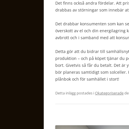
Det finns också andra fördelar. Att pri
drabbas av störningar som innebär at
Det drabbar konsumenten som kan se e
överskott av el och din energilagring 
avbrott och i samband med att konsu
Detta gör att du bidrar till samhällsn
produktion – och på köpet tjänar du p
bort. Givetvis så får du betalt. Det är 
bör planeras samtidigt som solceller.
plånbok och för samhället i stort!
Detta inlägg postades i
Okategoriserade
d