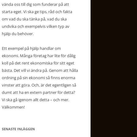
vända oss till dig som funderar på att
starta eget. Vi ska ge tips, råd och fakta
om vad du ska tänka på, vad du ska
undvika och exempelvis vilken typ av
hjälp du behöver.
Ett exempel på hjälp handlar om
ekonomi. Många företag har lite för dålig
koll på det rent ekonomiska för sitt eget
bästa. Det vill vi ändra på. Genom att hålla
ordning på sin ekonomi så finns enorma
vinster att göra. Och, är det egentligen så
dumt att ha en extern partner för detta?
Vi ska gå igenom allt detta – och mer.
Välkommen!
SENASTE INLÄGGEN