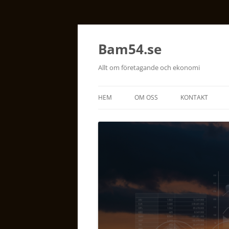
Bam54.se
Allt om företagande och ekonomi
HEM
OM OSS
KONTAKT