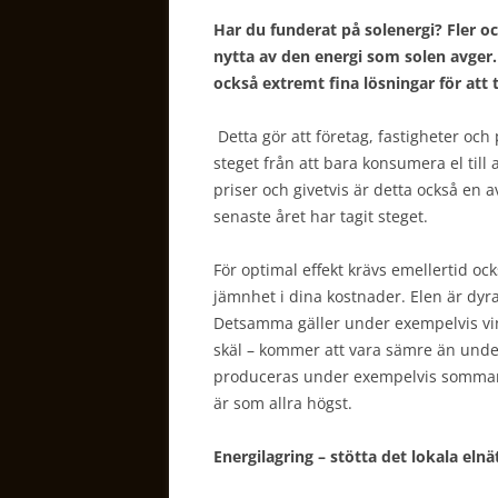
Har du funderat på solenergi? Fler och
nytta av den energi som solen avger.
också extremt fina lösningar för att t
Detta gör att företag, fastigheter och
steget från att bara konsumera el till 
priser och givetvis är detta också en 
senaste året har tagit steget.
För optimal effekt krävs emellertid oc
jämnhet i dina kostnader. Elen är dyr
Detsamma gäller under exempelvis vin
skäl – kommer att vara sämre än unde
produceras under exempelvis sommare
är som allra högst.
Energilagring – stötta det lokala eln