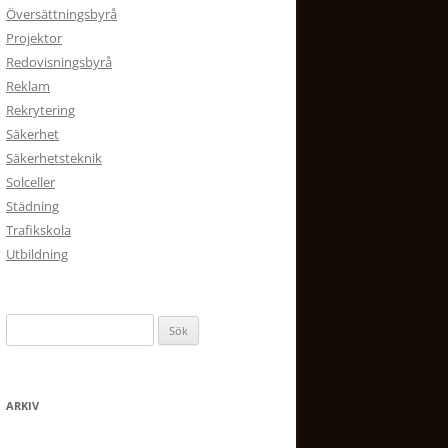
Översättningsbyrå
Projektor
Redovisningsbyrå
Reklam
Rekrytering
Säkerhet
Säkerhetsteknik
Solceller
Städning
Trafikskola
Utbildning
Sök
efter:
ARKIV