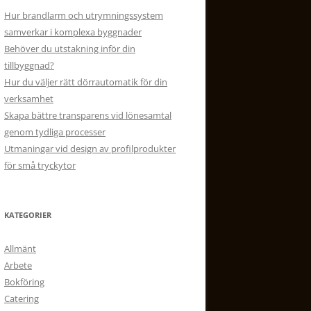
Hur brandlarm och utrymningssystem
samverkar i komplexa byggnader
Behöver du utstakning inför din
tillbyggnad?
Hur du väljer rätt dörrautomatik för din
verksamhet
Skapa bättre transparens vid lönesamtal
genom tydliga processer
Utmaningar vid design av profilprodukter
för små tryckytor
KATEGORIER
Allmänt
Arbete
Bokföring
Catering