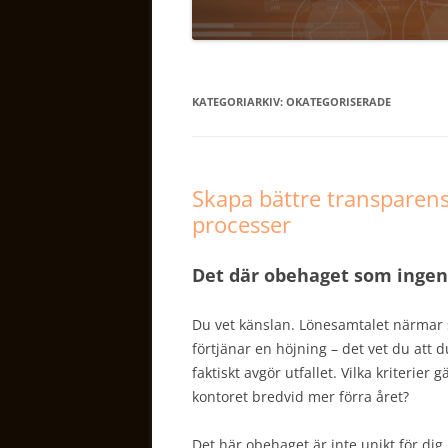
KATEGORIARKIV:
OKATEGORISERADE
Skapa bättre transparens
processer
Det där obehaget som ingen
Du vet känslan. Lönesamtalet närmar si
förtjänar en höjning – det vet du att 
faktiskt avgör utfallet. Vilka kriterier
kontoret bredvid mer förra året?
Det här obehaget är inte unikt för di