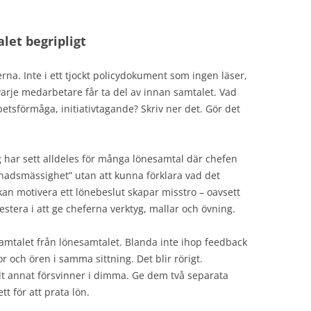
let begripligt
rna. Inte i ett tjockt policydokument som ingen läser,
 varje medarbetare får ta del av innan samtalet. Vad
tsförmåga, initiativtagande? Skriv ner det. Gör det
g har sett alldeles för många lönesamtal där chefen
adsmässighet” utan att kunna förklara vad det
kan motivera ett lönebeslut skapar misstro – oavsett
vestera i att ge cheferna verktyg, mallar och övning.
amtalet från lönesamtalet. Blanda inte ihop feedback
och ören i samma sittning. Det blir rörigt.
lt annat försvinner i dimma. Ge dem två separata
ett för att prata lön.