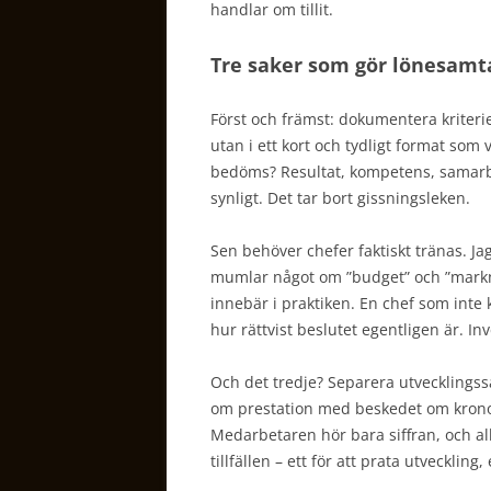
handlar om tillit.
Tre saker som gör lönesamta
Först och främst: dokumentera kriterie
utan i ett kort och tydligt format som
bedöms? Resultat, kompetens, samarbe
synligt. Det tar bort gissningsleken.
Sen behöver chefer faktiskt tränas. Ja
mumlar något om ”budget” och ”markn
innebär i praktiken. En chef som inte 
hur rättvist beslutet egentligen är. In
Och det tredje? Separera utvecklingss
om prestation med beskedet om kronor 
Medarbetaren hör bara siffran, och al
tillfällen – ett för att prata utveckling, 