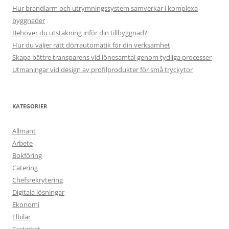
Hur brandlarm och utrymningssystem samverkar i komplexa
byggnader
Behöver du utstakning inför din tillbyggnad?
Hur du väljer rätt dörrautomatik för din verksamhet
Skapa bättre transparens vid lönesamtal genom tydliga processer
Utmaningar vid design av profilprodukter för små tryckytor
KATEGORIER
Allmänt
Arbete
Bokföring
Catering
Chefsrekrytering
Digitala lösningar
Ekonomi
Elbilar
Fastighet