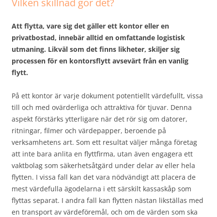
Vilken skillnad gör det?
Att flytta, vare sig det gäller ett kontor eller en
privatbostad, innebär alltid en omfattande logistisk
utmaning. Likväl som det finns likheter, skiljer sig
processen för en kontorsflytt avsevärt från en vanlig
flytt.
På ett kontor är varje dokument potentiellt värdefullt, vissa
till och med ovärderliga och attraktiva för tjuvar. Denna
aspekt förstärks ytterligare när det rör sig om datorer,
ritningar, filmer och värdepapper, beroende på
verksamhetens art. Som ett resultat väljer många företag
att inte bara anlita en flyttfirma, utan även engagera ett
vaktbolag som säkerhetsåtgärd under delar av eller hela
flytten. I vissa fall kan det vara nödvändigt att placera de
mest värdefulla ägodelarna i ett särskilt kassaskåp som
flyttas separat. I andra fall kan flytten nästan likställas med
en transport av värdeföremål, och om de värden som ska