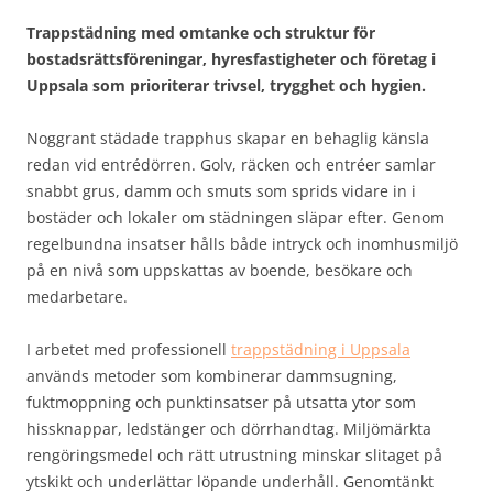
Trappstädning med omtanke och struktur för
bostadsrättsföreningar, hyresfastigheter och företag i
Uppsala som prioriterar trivsel, trygghet och hygien.
Noggrant städade trapphus skapar en behaglig känsla
redan vid entrédörren. Golv, räcken och entréer samlar
snabbt grus, damm och smuts som sprids vidare in i
bostäder och lokaler om städningen släpar efter. Genom
regelbundna insatser hålls både intryck och inomhusmiljö
på en nivå som uppskattas av boende, besökare och
medarbetare.
I arbetet med professionell
trappstädning i Uppsala
används metoder som kombinerar dammsugning,
fuktmoppning och punktinsatser på utsatta ytor som
hissknappar, ledstänger och dörrhandtag. Miljömärkta
rengöringsmedel och rätt utrustning minskar slitaget på
ytskikt och underlättar löpande underhåll. Genomtänkt