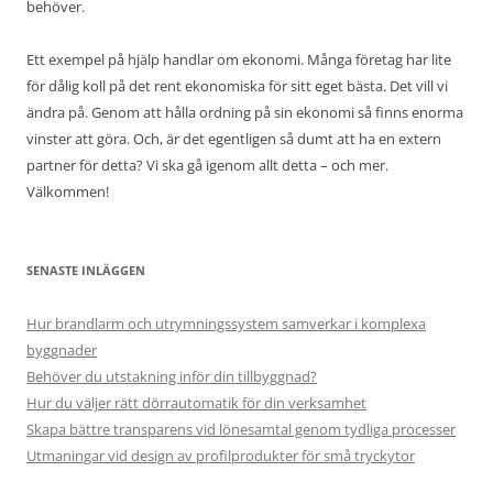
behöver.
Ett exempel på hjälp handlar om ekonomi. Många företag har lite
för dålig koll på det rent ekonomiska för sitt eget bästa. Det vill vi
ändra på. Genom att hålla ordning på sin ekonomi så finns enorma
vinster att göra. Och, är det egentligen så dumt att ha en extern
partner för detta? Vi ska gå igenom allt detta – och mer.
Välkommen!
SENASTE INLÄGGEN
Hur brandlarm och utrymningssystem samverkar i komplexa
byggnader
Behöver du utstakning inför din tillbyggnad?
Hur du väljer rätt dörrautomatik för din verksamhet
Skapa bättre transparens vid lönesamtal genom tydliga processer
Utmaningar vid design av profilprodukter för små tryckytor