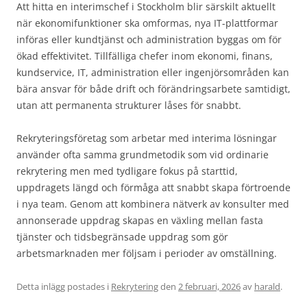
Att hitta en interimschef i Stockholm blir särskilt aktuellt
när ekonomifunktioner ska omformas, nya IT-plattformar
införas eller kundtjänst och administration byggas om för
ökad effektivitet. Tillfälliga chefer inom ekonomi, finans,
kundservice, IT, administration eller ingenjörsområden kan
bära ansvar för både drift och förändringsarbete samtidigt,
utan att permanenta strukturer låses för snabbt.
Rekryteringsföretag som arbetar med interima lösningar
använder ofta samma grundmetodik som vid ordinarie
rekrytering men med tydligare fokus på starttid,
uppdragets längd och förmåga att snabbt skapa förtroende
i nya team. Genom att kombinera nätverk av konsulter med
annonserade uppdrag skapas en växling mellan fasta
tjänster och tidsbegränsade uppdrag som gör
arbetsmarknaden mer följsam i perioder av omställning.
Detta inlägg postades i
Rekrytering
den
2 februari, 2026
av
harald
.