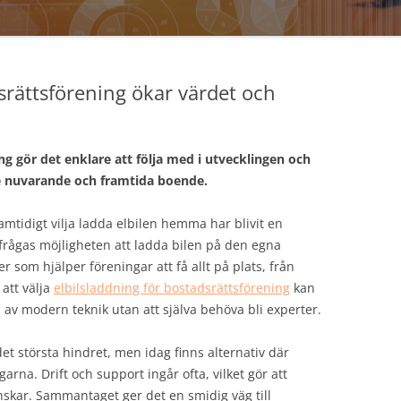
dsrättsförening ökar värdet och
ng gör det enklare att följa med i utvecklingen och
de nuvarande och framtida boende.
amtidigt vilja ladda elbilen hemma har blivit en
rfrågas möjligheten att ladda bilen på den egna
r som hjälper föreningar att få allt på plats, från
 att välja
elbilsladdning för bostadsrättsförening
kan
v modern teknik utan att själva behöva bli experter.
 största hindret, men idag finns alternativ där
arna. Drift och support ingår ofta, vilket gör att
nskar. Sammantaget ger det en smidig väg till