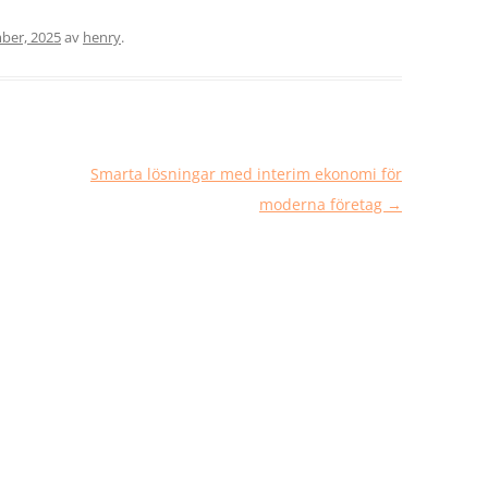
ber, 2025
av
henry
.
Smarta lösningar med interim ekonomi för
moderna företag
→