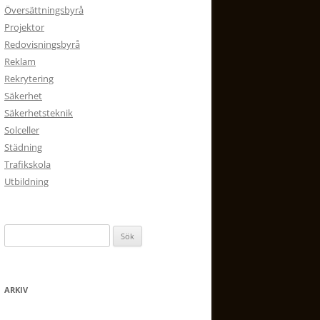
Översättningsbyrå
Projektor
Redovisningsbyrå
Reklam
Rekrytering
Säkerhet
Säkerhetsteknik
Solceller
Städning
Trafikskola
Utbildning
Sök
efter:
ARKIV