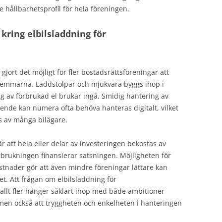
e hållbarhetsprofil för hela föreningen.
kring elbilsladdning för
ort det möjligt för fler bostadsrättsföreningar att
edlemmarna. Laddstolpar och mjukvara byggs ihop i
ng av förbrukad el brukar ingå. Smidig hantering av
ende kan numera ofta behöva hanteras digitalt, vilket
as av många bilägare.
är att hela eller delar av investeringen bekostas av
örbrukningen finansierar satsningen. Möjligheten för
kostnader gör att även mindre föreningar lättare kan
. Att frågan om elbilsladdning för
r allt fler hänger såklart ihop med både ambitioner
 men också att tryggheten och enkelheten i hanteringen