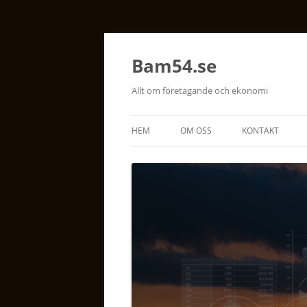
Bam54.se
Allt om företagande och ekonomi
HEM
OM OSS
KONTAKT