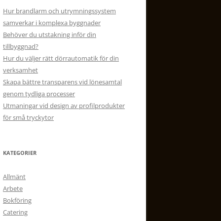
Hur brandlarm och utrymningssystem
samverkar i komplexa byggnader
Behöver du utstakning inför din
tillbyggnad?
Hur du väljer rätt dörrautomatik för din
verksamhet
Skapa bättre transparens vid lönesamtal
genom tydliga processer
Utmaningar vid design av profilprodukter
för små tryckytor
KATEGORIER
Allmänt
Arbete
Bokföring
Catering