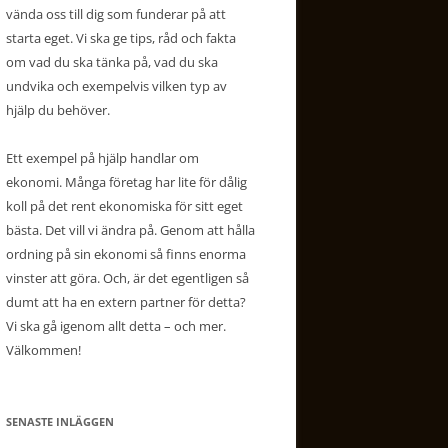
vända oss till dig som funderar på att
starta eget. Vi ska ge tips, råd och fakta
om vad du ska tänka på, vad du ska
undvika och exempelvis vilken typ av
hjälp du behöver.
Ett exempel på hjälp handlar om
ekonomi. Många företag har lite för dålig
koll på det rent ekonomiska för sitt eget
bästa. Det vill vi ändra på. Genom att hålla
ordning på sin ekonomi så finns enorma
vinster att göra. Och, är det egentligen så
dumt att ha en extern partner för detta?
Vi ska gå igenom allt detta – och mer.
Välkommen!
SENASTE INLÄGGEN