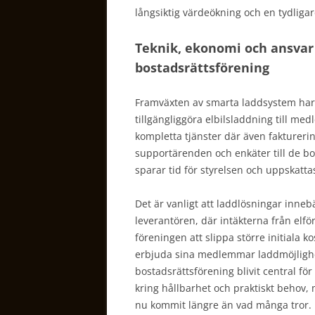
långsiktig värdeökning och en tydligar
Teknik, ekonomi och ansvar 
bostadsrättsförening
Framväxten av smarta laddsystem har gj
tillgängliggöra elbilsladdning till m
kompletta tjänster där även faktureri
supportärenden och enkäter till de bo
sparar tid för styrelsen och uppskatt
Det är vanligt att laddlösningar inneb
leverantören, där intäkterna från elf
föreningen att slippa större initiala 
erbjuda sina medlemmar laddmöjlighet
bostadsrättsförening blivit central fö
kring hållbarhet och praktiskt behov,
nu kommit längre än vad många tror.