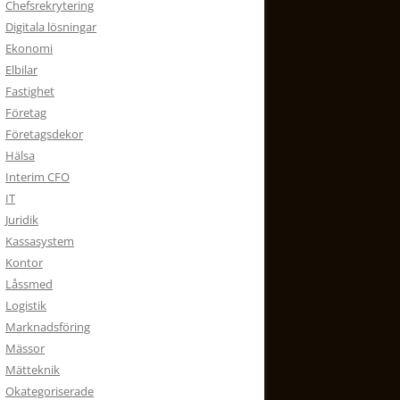
Chefsrekrytering
Digitala lösningar
Ekonomi
Elbilar
Fastighet
Företag
Företagsdekor
Hälsa
Interim CFO
IT
Juridik
Kassasystem
Kontor
Låssmed
Logistik
Marknadsföring
Mässor
Mätteknik
Okategoriserade