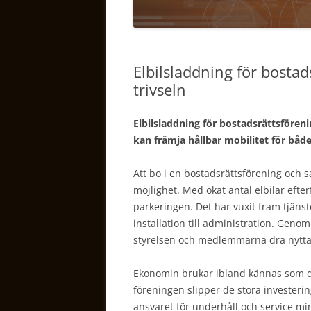
Elbilsladdning för bosta
trivseln
Elbilsladdning för bostadsrättsföreni
kan främja hållbar mobilitet för bå
Att bo i en bostadsrättsförening och s
möjlighet. Med ökat antal elbilar efte
parkeringen. Det har vuxit fram tjänste
installation till administration. Genom
styrelsen och medlemmarna dra nytta a
Ekonomin brukar ibland kännas som det
föreningen slipper de stora investering
ansvaret för underhåll och service mi